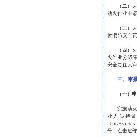
（二）
动火作业申
（三）
位消防安全
（四）
火作业分级
安全责任人
三、审
（一）
实施动
业人员持证
https://zh
号，点击底