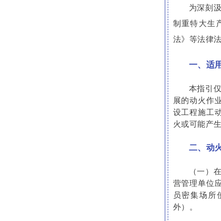
为深刻
制重特大生
法》等法律
一、适
本指引
展的动火作
设工程施工
火或可能产
二、动
（一）
营管理单位
员密集场所
外）。