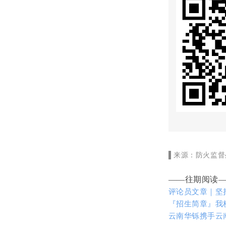
▌来源：防火监督
——往期阅读
评论员文章｜坚
『招生简章』我
云南华铄携手云