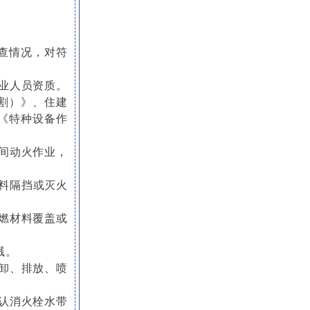
查情况，对符
作业人员资质。
割）》、住建
《特种设备作
间动火作业，
材料隔挡或灭火
燃材料覆盖或
溅。
卸、排放、喷
认消火栓水带