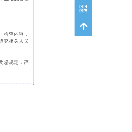
낃
녕
、检查内容，
追究相关人员
奖惩规定，严