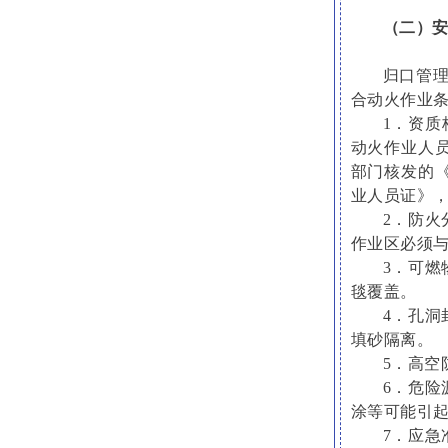
（二）
归口管
合动火作业
1．资质
动火作业人
部门核发的
业人员证》
2．防
作业区必须
3．可燃
毯覆盖。
4．孔
填砂隔离。
5．高空
6．危
涂等可能引
7．应