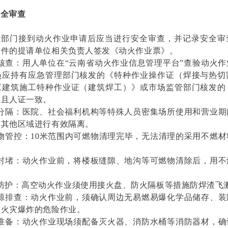
安全审查
理部门接到动火作业申请后应当进行安全审查，并记录安全审
条件的提请单位相关负责人签发《动火作业票》。
核查：用人单位在“云南省动火作业信息管理平台”查验动火
员应持有应急管理部门核发的《特种作业操作证（焊接与热切
《建筑施工特种作业证（建筑焊工）》或市场监管部门核发的
，且人证一致。
火分隔：医院、社会福利机构等特殊人员密集场所使用和营业期
与其他区域进行有效隔离。
物管控：10米范围内可燃物清理完毕，无法清理的采用不燃
洞封堵：动火作业前，将楼板缝隙、地沟等可燃物清除后，用不
防护：高空动火作业须使用接火盘、防火隔板等措施防焊渣飞
险源排查：动火作业前，须确认周边无易燃易爆化学品储存、装
起火灾爆炸的危险作业。
急准备：动火作业现场须配备灭火器、消防水桶等消防器材，确