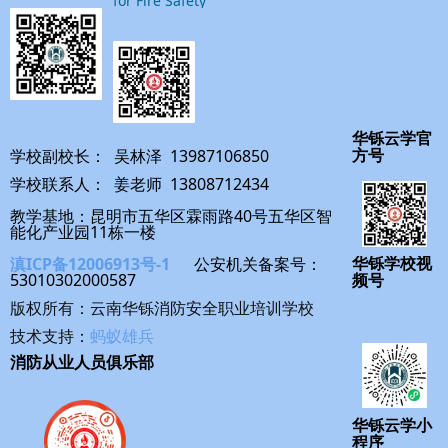
for Fire Safety
华铄云学官
学校副校长： 吴林泽 13987106850
方号
学校联系人： 姜老师 13808712434
教学基地：昆明市五华区霖雨路40号五华区智
能化产业园11栋一楼
滇ICP备12006913号-1
公安机关备案号：
华铄学校视
53010302000587
频号
版权所有：云南华铄消防安全职业培训学校
技术支持：
蚂蚁雄兵
消防从业人员俱乐部
华铄云学小
程序