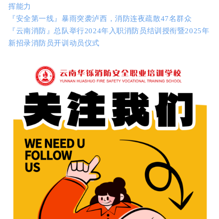
挥能力
『安全第一线』暴雨突袭泸西，消防连夜疏散47名群众
『云南消防』总队举行2024年入职消防员结训授衔暨2025年
新招录消防员开训动员仪式