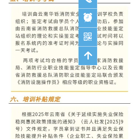
뀥
낃
녕